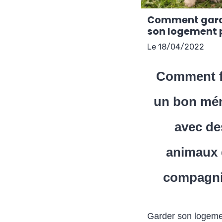
Comment gar
son logement 
avec des anim
Le 18/04/2022
compagnie?
Comment f
un bon mé
avec de
animaux 
compagn
Garder son logem